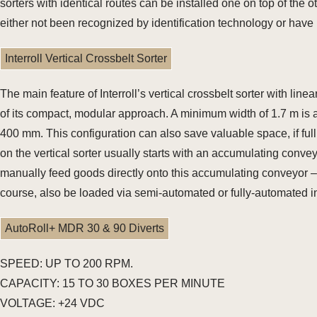
sorters with identical routes can be installed one on top of the o
either not been recognized by identification technology or have
Interroll Vertical Crossbelt Sorter
The main feature of Interroll’s vertical crossbelt sorter with lin
of its compact, modular approach. A minimum width of 1.7 m is alr
400 mm. This configuration can also save valuable space, if full
on the vertical sorter usually starts with an accumulating conveyo
manually feed goods directly onto this accumulating conveyor –
course, also be loaded via semi-automated or fully-automated i
AutoRoll+ MDR 30 & 90 Diverts
SPEED: UP TO 200 RPM.
CAPACITY: 15 TO 30 BOXES PER MINUTE
VOLTAGE: +24 VDC