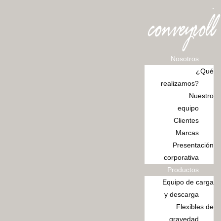
Ir
al
contenido
Nosotros
¿Qué
realizamos?
Nuestro
equipo
Clientes
Marcas
Presentación
corporativa
Productos
Equipo de carga
y descarga
Flexibles de
gravedad