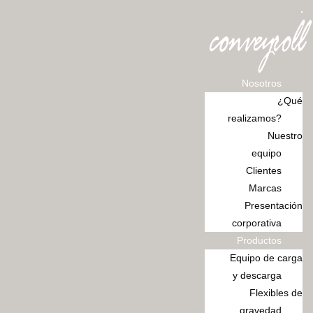
Ir
al
contenido
Nosotros
¿Qué
realizamos?
Nuestro
equipo
Clientes
Marcas
Presentación
corporativa
Productos
Equipo de carga
y descarga
Flexibles de
gravedad