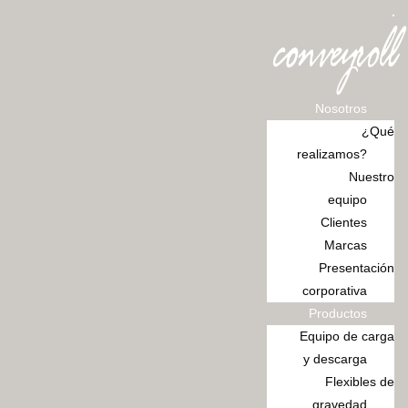
Ir
al
contenido
Nosotros
¿Qué
realizamos?
Nuestro
equipo
Clientes
Marcas
Presentación
corporativa
Productos
Equipo de carga
y descarga
Flexibles de
gravedad