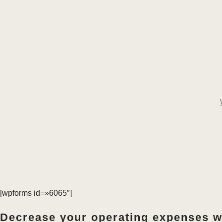
[wpforms id=»6065″]
Decrease your operating expenses wh