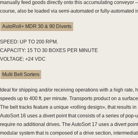
manually feed goods directly onto this accumulating conveyor –
course, also be loaded via semi-automated or fully-automated i
AutoRoll+ MDR 30 & 90 Diverts
SPEED: UP TO 200 RPM.
CAPACITY: 15 TO 30 BOXES PER MINUTE
VOLTAGE: +24 VDC
Multi Belt Sorters
Ideal for shipping and/or receiving operations with a high rate
speeds up to 400 ft. per minute. Transports product on a surface 
The belt tracks feature a unique «rolling design», that results i
AutoSort 16 uses a divert point that consists of a series of po
require no additional drives. The AutoSort 17 uses a divert point 
modular system that is composed of a drive section, intermediate 