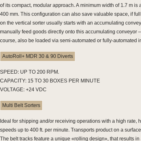
of its compact, modular approach. A minimum width of 1.7 m is alr
400 mm. This configuration can also save valuable space, if full
on the vertical sorter usually starts with an accumulating conveyo
manually feed goods directly onto this accumulating conveyor –
course, also be loaded via semi-automated or fully-automated i
AutoRoll+ MDR 30 & 90 Diverts
SPEED: UP TO 200 RPM.
CAPACITY: 15 TO 30 BOXES PER MINUTE
VOLTAGE: +24 VDC
Multi Belt Sorters
Ideal for shipping and/or receiving operations with a high rate
speeds up to 400 ft. per minute. Transports product on a surface 
The belt tracks feature a unique «rolling design», that results i