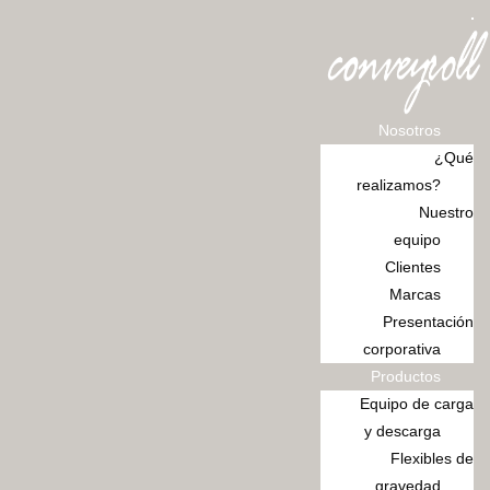
Ir
al
contenido
Nosotros
¿Qué
realizamos?
Nuestro
equipo
Clientes
Marcas
Presentación
corporativa
Productos
Equipo de carga
y descarga
Flexibles de
gravedad