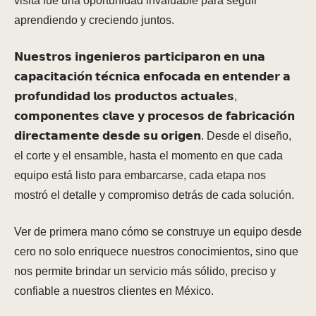
visita fue una oportunidad invaluable para seguir
aprendiendo y creciendo juntos.
𝗡𝘂𝗲𝘀𝘁𝗿𝗼𝘀 𝗶𝗻𝗴𝗲𝗻𝗶𝗲𝗿𝗼𝘀 𝗽𝗮𝗿𝘁𝗶𝗰𝗶𝗽𝗮𝗿𝗼𝗻 𝗲𝗻 𝘂𝗻𝗮
𝗰𝗮𝗽𝗮𝗰𝗶𝘁𝗮𝗰𝗶𝗼́𝗻 𝘁𝗲́𝗰𝗻𝗶𝗰𝗮 𝗲𝗻𝗳𝗼𝗰𝗮𝗱𝗮 𝗲𝗻 𝗲𝗻𝘁𝗲𝗻𝗱𝗲𝗿 𝗮
𝗽𝗿𝗼𝗳𝘂𝗻𝗱𝗶𝗱𝗮𝗱 𝗹𝗼𝘀 𝗽𝗿𝗼𝗱𝘂𝗰𝘁𝗼𝘀 𝗮𝗰𝘁𝘂𝗮𝗹𝗲𝘀,
𝗰𝗼𝗺𝗽𝗼𝗻𝗲𝗻𝘁𝗲𝘀 𝗰𝗹𝗮𝘃𝗲 𝘆 𝗽𝗿𝗼𝗰𝗲𝘀𝗼𝘀 𝗱𝗲 𝗳𝗮𝗯𝗿𝗶𝗰𝗮𝗰𝗶𝗼́𝗻
𝗱𝗶𝗿𝗲𝗰𝘁𝗮𝗺𝗲𝗻𝘁𝗲 𝗱𝗲𝘀𝗱𝗲 𝘀𝘂 𝗼𝗿𝗶𝗴𝗲𝗻. Desde el diseño,
el corte y el ensamble, hasta el momento en que cada
equipo está listo para embarcarse, cada etapa nos
mostró el detalle y compromiso detrás de cada solución.
Ver de primera mano cómo se construye un equipo desde
cero no solo enriquece nuestros conocimientos, sino que
nos permite brindar un servicio más sólido, preciso y
confiable a nuestros clientes en México.